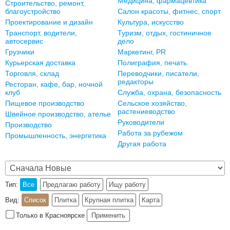
Медицина, фармацевтика
Строительство, ремонт,
благоустройство
Салон красоты, фитнес, спорт
Проектирование и дизайн
Культура, искусство
Транспорт, водители,
Туризм, отдых, гостиничное
автосервис
дело
Грузчики
Маркетинг, PR
Курьерская доставка
Полиграфия, печать
Торговля, склад
Переводчики, писатели,
редакторы
Ресторан, кафе, бар, ночной
клуб
Служба, охрана, безопасность
Пищевое производство
Сельское хозяйство,
растениеводство
Швейное производство, ателье
Руководители
Производство
Работа за рубежом
Промышленность, энергетика
Другая работа
Тип:
Все
Предлагаю работу
Ищу работу
Вид:
Список
Плитка
Крупная плитка
Карта
Только в Красноярске
Применить