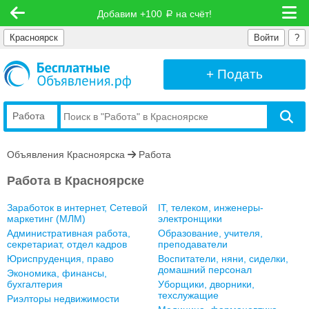
Добавим +100
на счёт!
руб
Красноярск
Войти
?
+ Подать
Работа
Объявления Красноярска
Работа
Работа в Красноярске
Заработок в интернет, Сетевой
IT, телеком, инженеры-
маркетинг (МЛМ)
электронщики
Административная работа,
Образование, учителя,
секретариат, отдел кадров
преподаватели
Юриспруденция, право
Воспитатели, няни, сиделки,
домашний персонал
Экономика, финансы,
бухгалтерия
Уборщики, дворники,
техслужащие
Риэлторы недвижимости